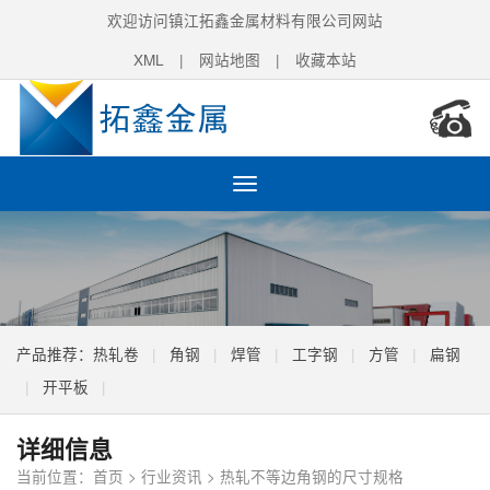
欢迎访问镇江拓鑫金属材料有限公司网站
XML
|
网站地图
|
收藏本站
Toggle
navigation
产品推荐：
热轧卷
|
角钢
|
焊管
|
工字钢
|
方管
|
扁钢
|
开平板
|
详细信息
当前位置：
首页
>
行业资讯
> 热轧不等边角钢的尺寸规格